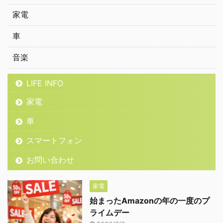
家電
車
音楽
LIFE INFO
家電
車
スマートフォン
お問い合わせ
家電
始まったAmazonの年の一度のプ
ライムデー