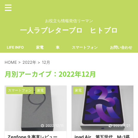
お役立ち情報発信リーマン
一人ラブレターブロ ヒトブロ
LIFE INFO
家電
車
スマートフォン
お問い合わせ
HOME
>
2022年
>
12月
月別アーカイブ：2022年12月
スマートフォン
家電
家電
2022/12/11
2023/4/21
Zenfone 9 率直レビュー
ipad Air 第五世代 M-1搭