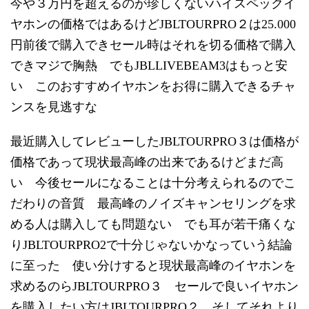
今や３万円を超えるのが珍しくないハイスペックイ
ヤホンの価格ではあるけどJBLTOURPRO２は25.000
円前後で購入できセール時はそれを切る価格で購入
できマジで胸熱 でもJBLLIVEBEAM3はもっと安
い このおすすめイヤホンをお得に購入できるチャ
ンスを見逃すな
最近購入してレビューしたJBLTOURPRO３は価格が
価格であって現状最高峰の出来であるけどまだ高
い 今後セールになることは十分考えられるのでこ
だわりの音質 最高峰のノイズキャンセリングを求
める人は購入しても問題ない でも耳が若干痛くな
りJBLTOURPRO2で十分じゃないかなっていう結論
に至った 使い分けすると現状最高峰のイヤホンを
求めるのらJBLTOURPRO３ セールで良いイヤホン
を購入したい方はJBLTOURPRO２ そしてそれより