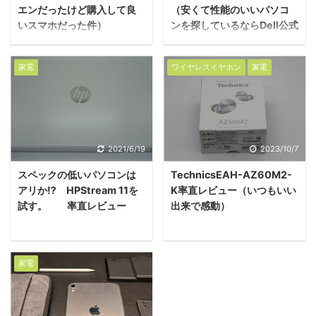
エンだったけど購入して良
（安くて性能のいいパソコ
いスマホだった件）
ンを探しているならDell公式
サイトへGO）
家電
ワイヤレスイヤホン
家電
2021/6/19
2023/10/7
スペックの低いパソコンは
TechnicsEAH-AZ60M2-
アリか⁉ HPStream 11を
K率直レビュー（いつもいい
試す。 率直レビュー
出来で感動）
家電