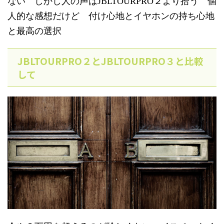
ない しかし人の声はJBLTOURPRO２より拾う 個
人的な感想だけど 付け心地とイヤホンの持ち心地
と最高の選択
JBLTOURPRO２とJBLTOURPRO３と比較
して