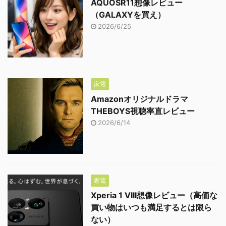
AQUOSR11想像レビュー
（GALAXYを買え）
2026/6/25
家電
Amazonオリジナルドラマ
THEBOYS視聴率直レビュー
2026/6/14
家電
Xperia 1 VIII想像レビュー（高価な
買い物はいつも満足するとは限ら
ない）