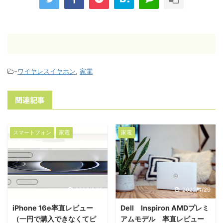
-
ワイヤレスイヤホン
,
家電
関連記事
スマートフォン
家電
家電
2026/2/15
2022/4/29
iPhone 16e率直レビュー
Dell Inspiron AMDプレミ
（一円で購入できなくてピ
アムモデル 率直レビュー