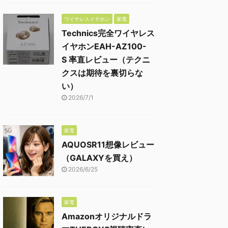
ワイヤレスイヤホン
家電
Technics完全ワイヤレス
イヤホンEAH-AZ100-
S 率直レビュー（テクニ
クスは期待を裏切らな
い）
2026/7/1
家電
AQUOSR11想像レビュー
（GALAXYを買え）
2026/6/25
家電
Amazonオリジナルドラ