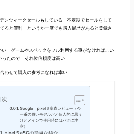
デンウィークセールもしている 不定期でセールをして
録してると便利 というか一度でも購入履歴があると登録さ
いい ゲームやスペックをフル利用する事がなければこい
じ事いったので それ位信頼度は高い
ので合わせて購入の参考になれば幸い
目次
Google pixel６率直レビュー（今
一番の買いモデルだと個人的に思う
けどメインで使用時にはバグに注
意）
pixel５a5Gの簡単な紹介