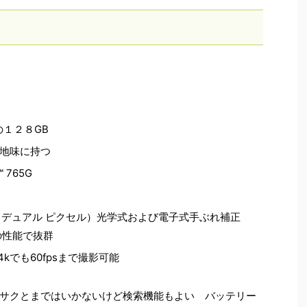
の１２８GB
地味に持つ
n™ 765G
ル（デュアル ピクセル）光学式および電子式手ぶれ補正
の性能で抜群
 4kでも60fpsまで撮影可能
サクとまではいかないけど検索機能もよい バッテリー