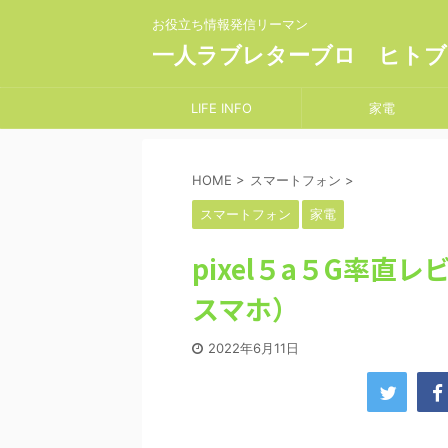
お役立ち情報発信リーマン
一人ラブレターブロ ヒトブ
LIFE INFO
家電
HOME
>
スマートフォン
>
スマートフォン
家電
pixel５a５G率直
スマホ）
2022年6月11日