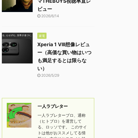
マTHEBOYS視聴率直レ
ビュー
2026/6/14
家電
Xperia 1 VIII想像レビュ
ー（高価な買い物はいつ
も満足するとは限らな
い）
2026/5/29
一人ラブレター
一人ラブレターブロ、通称
（ヒトブロ）を運営して
る、ロッソです。 このサイ
トは他がおススメしてる情