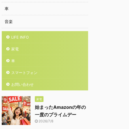
車
音楽
LIFE INFO
家電
車
スマートフォン
お問い合わせ
家電
始まったAmazonの年の
一度のプライムデー
2026/7/8