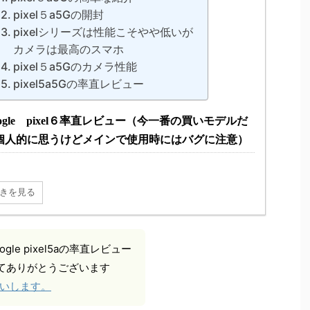
pixel５a5Gの開封
pixelシリーズは性能こそやや低いが
カメラは最高のスマホ
pixel５a5Gのカメラ性能
pixel5a5Gの率直レビュー
oogle pixel６率直レビュー（今一番の買いモデルだ
個人的に思うけどメインで使用時にはバグに注意）
きを見る
le pixel5aの率直レビュー
てありがとうございます
お願いします。