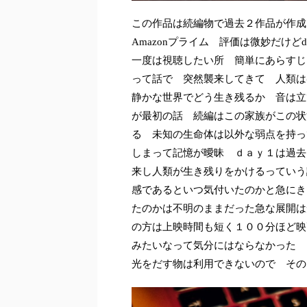
この作品は続編物で過去２作品が作成
Amazonプライム 評価は微妙だけ
一度は視聴したい所 簡単にあらすじ
って話で 突然襲来してきて 人類は
静かな世界でどう生き残るか 音は立
が最初の話 続編はこの家族がこの状
る 未知の生命体は以外な弱点を持っ
しまって記憶が曖昧 ｄａｙ１は過去
来し人類が生き残りをかけるっていう
感であるといつ気付いたのかと急にき
たのかは不明のままだった急な展開は
の方は上映時間も短く１００分ほど映
みたいなって気分にはならなかった 
光をだす物は利用できないので そ