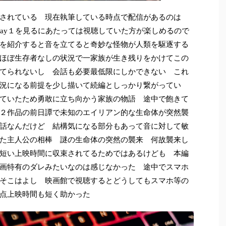
されている 現在執筆している時点で配信があるのは
どday１を見るにあたっては視聴していた方が楽しめるので
を紹介すると音を立てると奇妙な怪物が人類を駆逐する
ほぼ生存者なしの状況で一家族が生き残りをかけてこの
てられないし 会話も必要最低限にしかできない これ
況になる前提を少し描いて続編としっかり繋がってい
ていたため勇敢に立ち向かう家族の物語 途中で飽きて
２作品の前日譚で未知のエイリアン的な生命体が突然襲
話なんだけど 結構気になる部分もあって音に対して敏
た主人公の相棒 謎の生命体の突然の襲来 何故襲来し
短い上映時間に収束されてるためではあるけども 本編
画特有のダレみたいなのは感じなかった 途中でスマホ
そこはよし 映画館で視聴するとどうしてもスマホ等の
の点上映時間も短く助かった