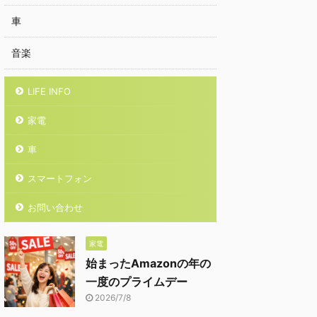
車
音楽
LIFE INFO
家電
車
スマートフォン
お問い合わせ
家電
始まったAmazonの年の
一度のプライムデー
2026/7/8