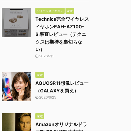
ワイヤレスイヤホン
家電
Technics完全ワイヤレス
イヤホンEAH-AZ100-
S 率直レビュー（テクニ
クスは期待を裏切らな
い）
2026/7/1
家電
AQUOSR11想像レビュー
（GALAXYを買え）
2026/6/25
家電
Amazonオリジナルドラ