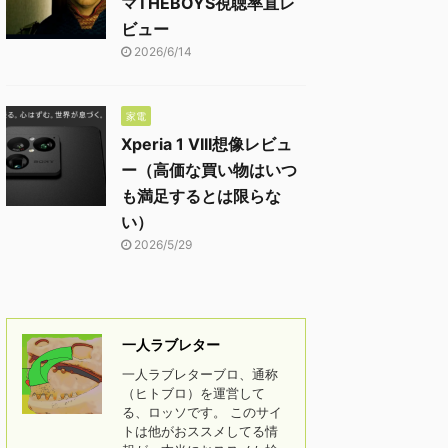
マTHEBOYS視聴率直レ
ビュー
2026/6/14
家電
Xperia 1 VIII想像レビュ
ー（高価な買い物はいつ
も満足するとは限らな
い）
2026/5/29
一人ラブレター
一人ラブレターブロ、通称
（ヒトブロ）を運営して
る、ロッソです。 このサイ
トは他がおススメしてる情