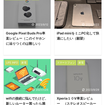
2023/9/12
2026/3/22
Google Pixel Buds Pro率
iPad miniをミニPC化して快
直レビュー（このイヤホン
適にしたい（願望）
に辿りつくのは難しい）
LIFE INFO
家電
スマートフォン
家電
2021/1/25
2023/9/29
wifiの接続に悩んでたけど、
Xperia１０Ⅴ率直レビュ
新しいルーター買ったら満
ー （ステレオスピーカー